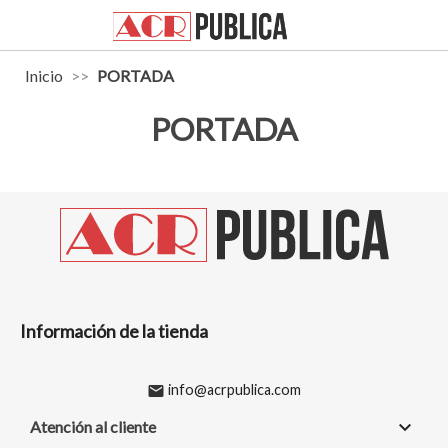

phone
search
person_outline
shopping_cart
Inicio
PORTADA
PORTADA
Información de la tienda
info@acrpublica.com
email

Atención al cliente