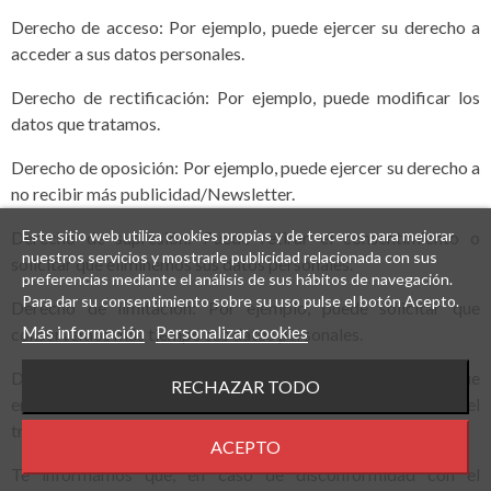
Derecho de acceso: Por ejemplo, puede ejercer su derecho a
acceder a sus datos personales.
Derecho de rectificación: Por ejemplo, puede modificar los
datos que tratamos.
Derecho de oposición: Por ejemplo, puede ejercer su derecho a
no recibir más publicidad/Newsletter.
Este sitio web utiliza cookies propias y de terceros para mejorar
Derecho de supresión: Puede retirar el consentimiento o
nuestros servicios y mostrarle publicidad relacionada con sus
solicitar que eliminemos sus datos personales.
preferencias mediante el análisis de sus hábitos de navegación.
Para dar su consentimiento sobre su uso pulse el botón Acepto.
Derecho de limitación: Por ejemplo, puede solicitar que
Más información
Personalizar cookies
conservemos más tiempo sus datos personales.
Derecho de portabilidad: Por ejemplo, puede solicitar que
RECHAZAR TODO
enviemos sus datos personales a otros responsable del
tratamiento.
ACEPTO
Te informamos que, en caso de disconformidad con el